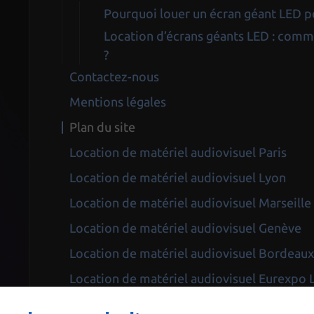
Pourquoi louer un écran géant LED p
Location d’écrans géants LED : commen
?
Contactez-nous
Mentions légales
Plan du site
Location de matériel audiovisuel Paris
Location de matériel audiovisuel Lyon
Location de matériel audiovisuel Marseille
Location de matériel audiovisuel Genève
Location de matériel audiovisuel Bordeau
Location de matériel audiovisuel Eurexpo 
Location de matériel audiovisuel Porte de 