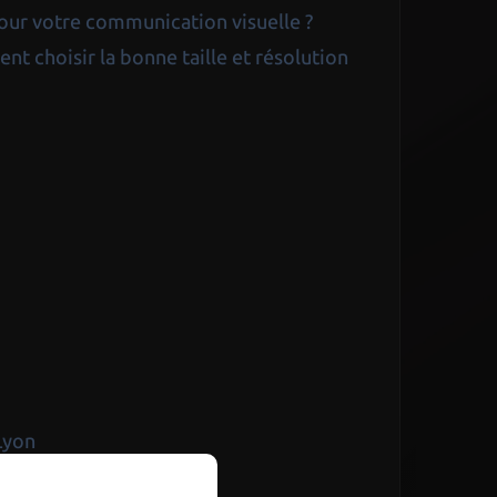
our votre communication visuelle ?
t choisir la bonne taille et résolution
x
Lyon
Versailles