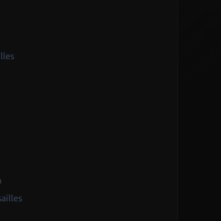
lles
n
ailles