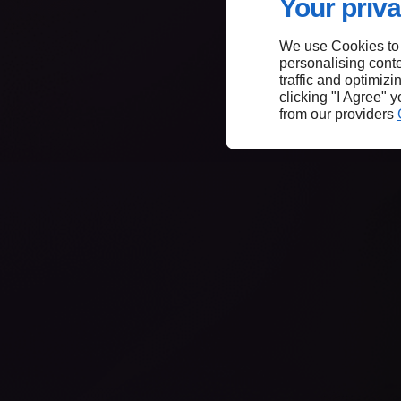
Your priva
We use Cookies to
personalising conte
traffic and optimizi
clicking "I Agree" 
from our providers