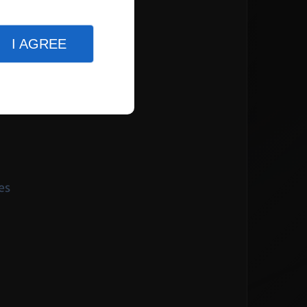
not
I AGREE
es