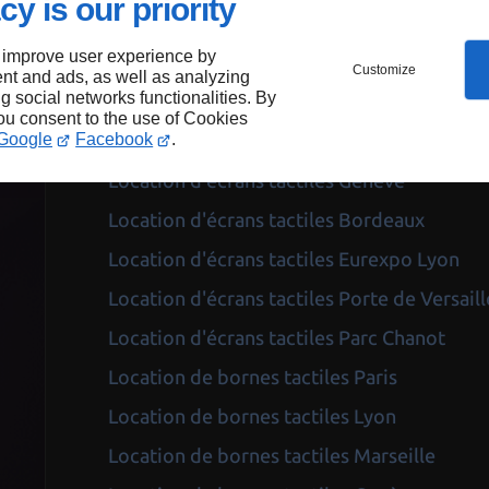
cy is our priority
Location de matériel audiovisuel Parc Cha
 improve user experience by
Location d'écrans tactiles Paris
Customize
nt and ads, as well as analyzing
ng social networks functionalities. By
Location d'écrans tactiles Lyon
you consent to the use of Cookies
Google
Facebook
.
Location d'écrans tactiles Marseille
Location d'écrans tactiles Genève
Location d'écrans tactiles Bordeaux
Location d'écrans tactiles Eurexpo Lyon
Location d'écrans tactiles Porte de Versaill
Location d'écrans tactiles Parc Chanot
Location de bornes tactiles Paris
Location de bornes tactiles Lyon
Location de bornes tactiles Marseille