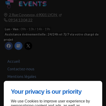
2 Rue Coysevox,
69001
LYON
09 54 13 04 22
Lun - Ven
: 09h - 13h / 14h - 19h
Assistance événementielle : 24/24h et 7j/7 via votre chargé de
projet
Accueil
Contactez-nous
Mentions légales
Plan du site
Your privacy is our priority
We use Cookies to improve user experience by
Haut de page
personalising content and ads, as well as